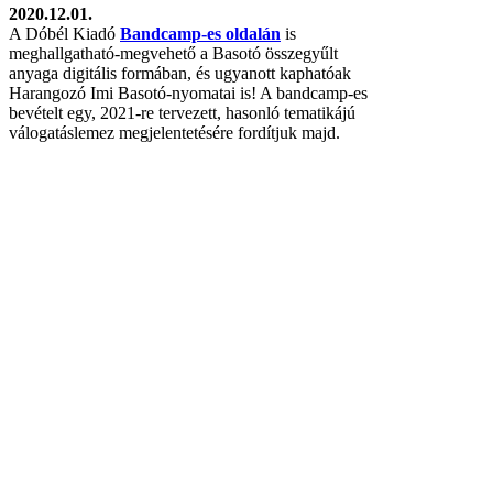
2020.12.01.
A Dóbél Kiadó
Bandcamp-es oldalán
is
meghallgatható-megvehető a Basotó összegyűlt
anyaga digitális formában, és ugyanott kaphatóak
Harangozó Imi Basotó-nyomatai is! A bandcamp-es
bevételt egy, 2021-re tervezett, hasonló tematikájú
válogatáslemez megjelentetésére fordítjuk majd.