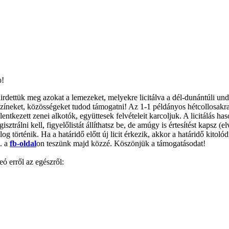
o!
irdettük meg azokat a lemezeket, melyekre licitálva a dél-dunántúli un
zíneket, közösségeket tudod támogatni! Az 1-1 példányos hétcollosakra 
lentkezett zenei alkotók, együttesek felvételeit karcoljuk. A licitálás ha
isztrálni kell, figyelőlistát állíthatsz be, de amúgy is értesítést kapsz (el
og történik. Ha a határidő előtt új licit érkezik, akkor a határidő kitoló
l. a
fb-oldal
on teszünk majd közzé. Köszönjük a támogatásodat!
ó erről az egészről: