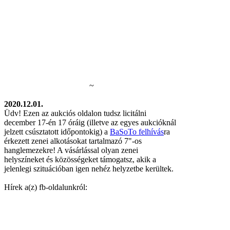
~
2020.12.01.
Üdv! Ezen az aukciós oldalon tudsz licitálni
december 17-én 17 óráig (illetve az egyes aukcióknál
jelzett csúsztatott időpontokig) a
BaSoTo felhívás
ra
érkezett zenei alkotásokat tartalmazó 7"-os
hanglemezekre! A vásárlással olyan zenei
helyszíneket és közösségeket támogatsz, akik a
jelenlegi szituációban igen nehéz helyzetbe kerültek.
Hírek a(z) fb-oldalunkról: