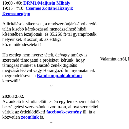
19:00 - #9:
DRM1/Maljusin Mihály
19:15 - #10:
Csomós Zoltán/Hizsnyik
Dénes/meglepi
A licitálások sikeresen, a rendszer önjárásából eredő,
talán kisebb károkozással menedzselhető hibái
kíséretében lezajlottak, és 85.266 ft-tal gyarapították
helyeinket. Köszönjük az eddigi
közreműködéseteket!
Ha esetleg nem nyersz tételt, de/vagy amúgy is
Valamint arról,
szeretnéd támogatni a projektet, kérünk, hogy
támogass minket a Basotó-zenék digitális
megvásárlásával vagy Harangozó Imi nyomatainak
megrendelésével a
Bandcamp-oldalunkon
keresztül!
~
2020.12.02.
Az aukció lezárulta előtti estén egy lemezbemutatót és
beszélgetést szervezünk a zoom-on, ahová szeretettel
várjuk az érdeklődőket!
facebook-esemény
ill. itt a
közvetlen
zoomlink
is.
~