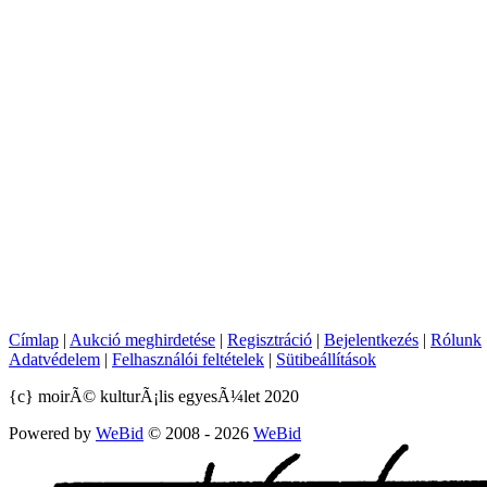
Címlap
|
Aukció meghirdetése
|
Regisztráció
|
Bejelentkezés
|
Rólunk
Adatvédelem
|
Felhasználói feltételek
|
Sütibeállítások
{c} moirÃ© kulturÃ¡lis egyesÃ¼let 2020
Powered by
WeBid
© 2008 - 2026
WeBid