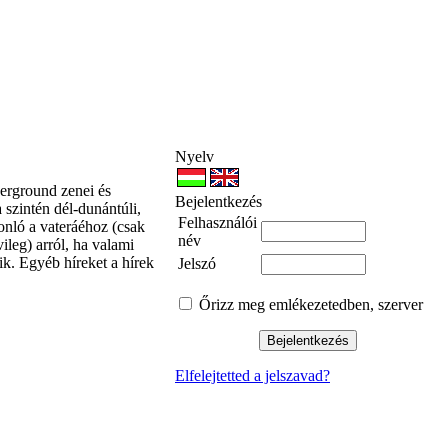
Nyelv
derground zenei és
Bejelentkezés
szintén dél-dunántúli,
Felhasználói
sonló a vateráéhoz (csak
név
vileg) arról, ha valami
dik. Egyéb híreket a hírek
Jelszó
Őrizz meg emlékezetedben, szerver
Bejelentkezés
Elfelejtetted a jelszavad?