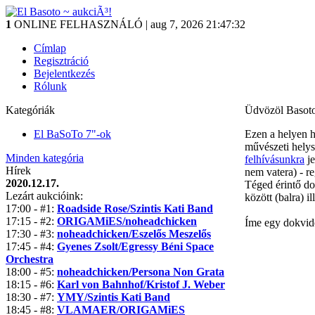
1
ONLINE FELHASZNÁLÓ | aug 7, 2026
21:47:33
Címlap
Regisztráció
Bejelentkezés
Rólunk
Kategóriák
Üdvözöl Basot
El BaSoTo 7"-ok
Ezen a helyen h
művészeti helys
Minden kategória
felhívásunkra
je
Hírek
nem vatera) - reg
2020.12.17.
Téged érintő dol
Lezárt aukcióink:
között (balra) il
17:00 - #1:
Roadside Rose/Szintis Kati Band
17:15 - #2:
ORIGAMiES/noheadchicken
Íme egy dokvide
17:30 - #3:
noheadchicken/Eszelős Meszelős
17:45 - #4:
Gyenes Zsolt/Egressy Béni Space
Orchestra
18:00 - #5:
noheadchicken/Persona Non Grata
18:15 - #6:
Karl von Bahnhof/Kristof J. Weber
18:30 - #7:
YMY/Szintis Kati Band
18:45 - #8:
VLAMAER/ORIGAMiES